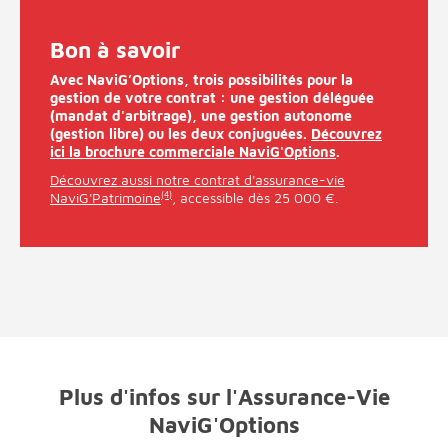
Bon à savoir
Avec NaviG’Options, trois possibilités pour la
gestion de votre contrat : une gestion déléguée
(mandat d'arbitrage), une gestion autonome
(gestion libre) ou les deux conjuguées.
Découvrez
ici la brochure commerciale NaviG'Options
.
Découvrez aussi notre contrat d'assurance-vie
NaviG'Patrimoine
(4)
, accessible dès 25 000 €.
Plus d'infos sur l'Assurance-Vie
NaviG'Options