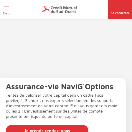
Afficher le menu Facil'ITI
Aller au contenu
Accéder à la
page accessibilité
Se connecter
Menu
Assurance-vie NaviG'Options
Tentez de valoriser votre capital dans un cadre fiscal
privilégié, 3 choix : nos experts sélectionnent les supports
d'investissement de votre contrat
(1)
ou vous gardez la main
ou les 2 ! L'investissement sur des unités de compte
présente un risque de perte en capital.
Je prends rendez-vous