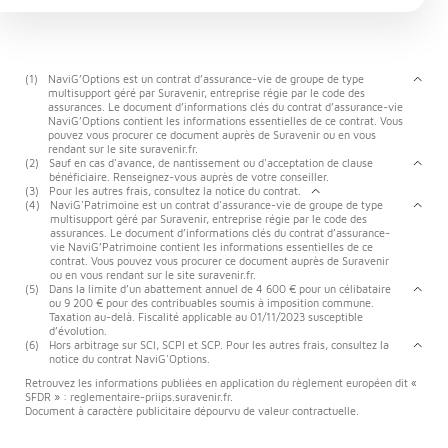
(1)
NaviG’Options est un contrat d’assurance-vie de groupe de type
multisupport géré par Suravenir, entreprise régie par le code des
assurances. Le document d’informations clés du contrat d’assurance-vie
NaviG’Options contient les informations essentielles de ce contrat. Vous
pouvez vous procurer ce document auprès de Suravenir ou en vous
rendant sur le site suravenir.fr.
(2)
Sauf en cas d'avance, de nantissement ou d'acceptation de clause
bénéficiaire. Renseignez-vous auprès de votre conseiller.
(3)
Pour les autres frais, consultez la notice du contrat.
(4)
NaviG'Patrimoine est un contrat d'assurance-vie de groupe de type
multisupport géré par Suravenir, entreprise régie par le code des
assurances. Le document d’informations clés du contrat d’assurance-
vie NaviG’Patrimoine contient les informations essentielles de ce
contrat. Vous pouvez vous procurer ce document auprès de Suravenir
ou en vous rendant sur le site suravenir.fr.
(5)
Dans la limite d’un abattement annuel de 4 600 € pour un célibataire
ou 9 200 € pour des contribuables soumis à imposition commune.
Taxation au-delà. Fiscalité applicable au 01/11/2023 susceptible
d’évolution.
(6)
Hors arbitrage sur SCI, SCPI et SCP. Pour les autres frais, consultez la
notice du contrat NaviG'Options.
Retrouvez les informations publiées en application du règlement européen dit «
SFDR » : reglementaire-priips.suravenir.fr.
Document à caractère publicitaire dépourvu de valeur contractuelle.