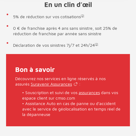
En un clin d’œil
5% de réduction sur vos cotisations
(2)
0 € de franchise après 4 ans sans sinistre, soit 25% de
réduction de franchise par année sans sinistre
Déclaration de vos sinistres 7j/7 et 24h/24
(2)
Bon à savoir
Découvrez nos services en ligne réservés à nos
assurés
Suravenir Assurances
:
• Souscription et suivi de vos
assurances
dans vos
espace client sur cmso.com
• Assistance Auto en cas de panne ou d'accident
avec le service de géolocalisation en temps réel de
la dépanneuse