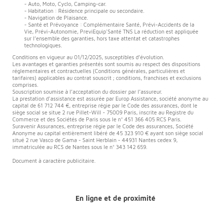
- Auto, Moto, Cyclo, Camping-car.
- Habitation : Résidence principale ou secondaire.
- Navigation de Plaisance.
- Santé et Prévoyance : Complémentaire Santé, Prévi-Accidents de la
Vie, Prévi-Autonomie, PreviEquip'Santé TNS La réduction est appliquée
sur l’ensemble des garanties, hors taxe attentat et catastrophes
technologiques.
Conditions en vigueur au 01/12/2025, susceptibles d’évolution.
Les avantages et garanties présentés sont soumis au respect des dispositions
réglementaires et contractuelles (Conditions générales, particulières et
tarifaires) applicables au contrat souscrit ; conditions, franchises et exclusions
comprises.
Souscription soumise à l’acceptation du dossier par l’assureur.
La prestation d'assistance est assurée par Europ Assistance, société anonyme au
capital de 61 712 744 €, entreprise régie par le Code des assurances, dont le
siège social se situe 2 rue Pillet-Will - 75009 Paris, inscrite au Registre du
Commerce et des Sociétés de Paris sous le n° 451 366 405 RCS Paris.
Suravenir Assurances, entreprise régie par le Code des assurances, Société
Anonyme au capital entièrement libéré de 45 323 910 € ayant son siège social
situé 2 rue Vasco de Gama - Saint Herblain - 44931 Nantes cedex 9,
immatriculée au RCS de Nantes sous le n° 343 142 659.
Document à caractère publicitaire.
En ligne et de proximité