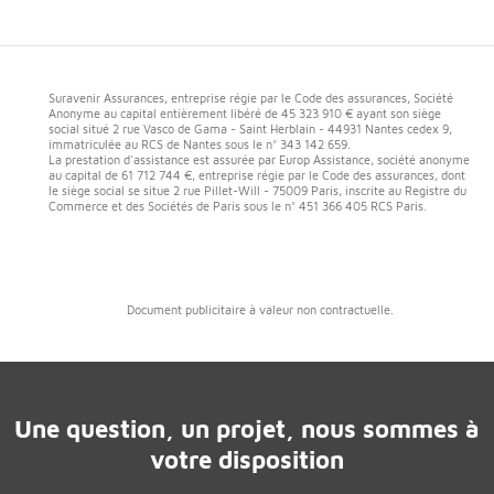
Suravenir Assurances, entreprise régie par le Code des assurances, Société
Anonyme au capital entièrement libéré de 45 323 910 € ayant son siège
social situé 2 rue Vasco de Gama - Saint Herblain - 44931 Nantes cedex 9,
immatriculée au RCS de Nantes sous le n° 343 142 659.
La prestation d'assistance est assurée par Europ Assistance, société anonyme
au capital de 61 712 744 €, entreprise régie par le Code des assurances, dont
le siège social se situe 2 rue Pillet-Will - 75009 Paris, inscrite au Registre du
Commerce et des Sociétés de Paris sous le n° 451 366 405 RCS Paris.
Document publicitaire à valeur non contractuelle.
Une question, un projet, nous sommes à
votre disposition