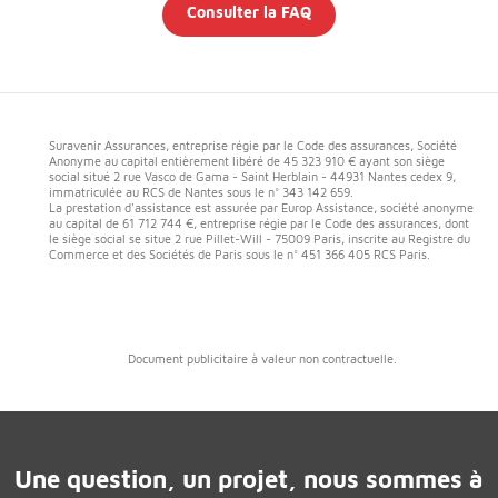
Consulter la FAQ
Suravenir Assurances, entreprise régie par le Code des assurances, Société
Anonyme au capital entièrement libéré de 45 323 910 € ayant son siège
social situé 2 rue Vasco de Gama - Saint Herblain - 44931 Nantes cedex 9,
immatriculée au RCS de Nantes sous le n° 343 142 659.
La prestation d'assistance est assurée par Europ Assistance, société anonyme
au capital de 61 712 744 €, entreprise régie par le Code des assurances, dont
le siège social se situe 2 rue Pillet-Will - 75009 Paris, inscrite au Registre du
Commerce et des Sociétés de Paris sous le n° 451 366 405 RCS Paris.
Document publicitaire à valeur non contractuelle.
Une question, un projet, nous sommes à