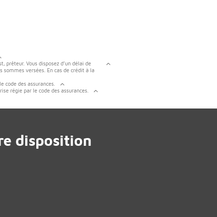
t, prêteur. Vous disposez d’un délai de
es sommes versées. En cas de crédit à la
 le code des assurances.
rise régie par le code des assurances.
e disposition