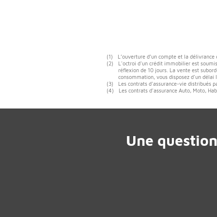
(1)
L’ouverture d’un compte et la délivrance
(2)
L'octroi d'un crédit immobilier est soumis
réflexion de 10 jours. La vente est subord
consommation, vous disposez d'un délai lé
(3)
Les contrats d'assurance-vie distribués p
(4)
Les contrats d'assurance Auto, Moto, Habi
Une question