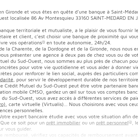
en Gironde et vous êtes en quête d'une banque à Saint-Médard
uest localisée 86 Av Montesquieu 33160 SAINT-MEDARD EN JA
nque territoriale et mutualiste, a le plaisir de vous fournir 
étaire et client, c’est choisir une banque de proximité qui vou
vre vos opérations
en toute autonomie, 24h/24.
(1)
de la Charente, de la Dordogne et de la Gironde, nous nous 
ous présenter une agence à deux pas de chez vous ou de votre
tuel du Sud-Ouest, nous sommes au plus près de chacun pou
oncrètes pour votre vie quotidienne et vous aider à donner vie
ètes pour renforcer le lien social, auprès des particuliers co
idarité
, pour servir le développement durable de nos territoire
le Crédit Mutuel du Sud-Ouest peut être votre partenaire banc
lication mobile CMSO, gardez un œil sur tous vos comptes banc
l du Sud-Ouest, vous avez accès à différentes services de pa
ro)
, carte virtuelle (Virtualis)… Nous choisirons avec vous ceu
gences personnelles.
Votre expert bancaire étudie avec vous votre situation afin d
 Que ce soit pour un
prêt immobilier
ou un
prêt personnel
, 
(2)
ur vous guider.
tre remboursé, vérifiez vos capacités de remboursement avant