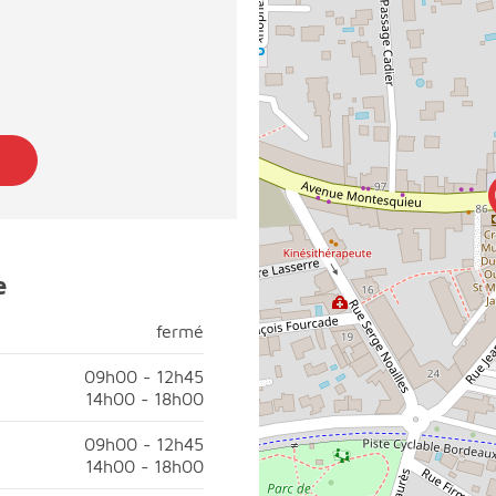
e
fermé
fermé
di, fermé;
09h00 - 12h45
14h00 - 18h00
00 à 12h45;Après-midi, ouvert de 14h00 à 18h00;
09h00 - 12h45
14h00 - 18h00