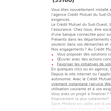
Vous êtes nouvellement installé 
l'agence Crédit Mutuel du Sud-O
exigences.
Le Crédit Mutuel du Sud-Ouest, ba
l’assurance. Chez nous, être soci
d’une banque connectée pour sui
Présents dans les départements 
soutenir dans vos démarches et v
Nos engagements ? Au Crédit Mu
Vous proposer des solutions c
Œuvrer avec des actions concr
Favoriser les initiatives de sol
En quelques clics ou en agence, 
Depuis le site internet ou l’app
autonomie. Avec le Crédit Mutue
virement instantané (service We
utilisation courante et à vos exi
Vous avez un projet à financer ? 
financement la plus cohérente
.
(2)
Saint-Médard-en-Jalles est là po
Un crédit vous engage et doit ê