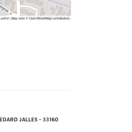
Leaflet
| Map data ©
OpenStreetMap
contributors
T MEDARD JALLES - 33160