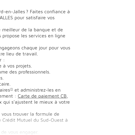
-en-Jalles ? Faites confiance à
LLES pour satisfaire vos
le meilleur de la banque et de
s propose les services en ligne
engageons chaque jour pour vous
 lieu de travail.
r :
 à vos projets.
mme des professionnels.
s.
aire.
aires
et administrez-les en
(1)
iement :
Carte de paiement CB
,
x qui s’ajustent le mieux à votre
e vous trouver la formule de
le Crédit Mutuel du Sud-Ouest à
 de vous engager.