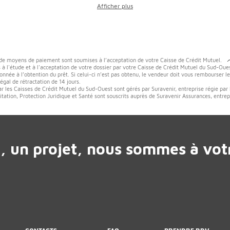
 de moyens de paiement sont soumises à l’acceptation de votre Caisse de Crédit Mutuel.
 à l'étude et à l'acceptation de votre dossier par votre Caisse de Crédit Mutuel du Sud-Oues
onnée à l’obtention du prêt. Si celui-ci n’est pas obtenu, le vendeur doit vous rembourser l
gal de rétractation de 14 jours.
ar les Caisses de Crédit Mutuel du Sud-Ouest sont gérés par Suravenir, entreprise régie par
tation, Protection Juridique et Santé sont souscrits auprès de Suravenir Assurances, entrep
, un projet, nous sommes à votr