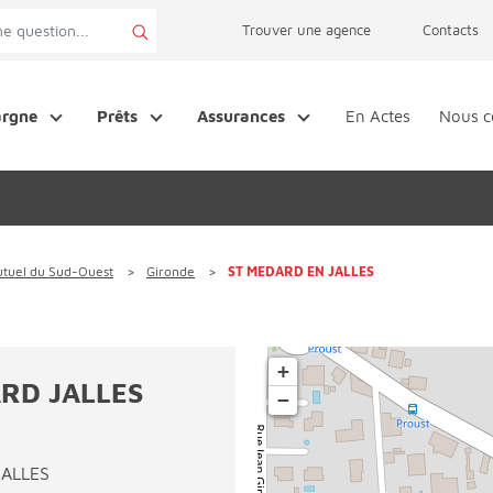
page accessibilité
Trouver une agence
Contacts
argne
Prêts
Assurances
En Actes
Nous c
utuel du Sud-Ouest
Gironde
ST MEDARD EN JALLES
+
RD JALLES
−
JALLES