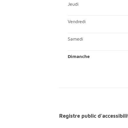
Mercredi; Matin, ouvert de 
Jeudi
Jeudi; Matin, ouvert de 09h
Vendredi
Vendredi; Matin, ouvert de 
Samedi
Samedi; Matin, ouvert de 09
Dimanche
Dimanche; Matin, fermé;Ap
Registre public d'accessib