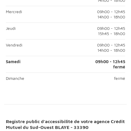
14h00 - 18h00
Mardi; Matin, ouvert de 09h00 à 12h45;Après-midi, ouvert de 14h0
Mercredi
09h00 - 12h45
14h00 - 18h00
Mercredi; Matin, ouvert de 09h00 à 12h45;Après-midi, ouvert de 1
Jeudi
09h00 - 12h45
15h45 - 18h00
Jeudi; Matin, ouvert de 09h00 à 12h45;Après-midi, ouvert de 15h4
Vendredi
09h00 - 12h45
14h00 - 18h00
Vendredi; Matin, ouvert de 09h00 à 12h45;Après-midi, ouvert de 
Samedi
09h00 - 12h45
fermé
Samedi; Matin, ouvert de 09h00 à 12h45;Après-midi, fermé;
fermé
Dimanche
fermé
Dimanche; Matin, fermé;Après-midi, fermé;
Registre public d'accessibilité de votre agence Crédit
Mutuel du Sud-Ouest BLAYE - 33390