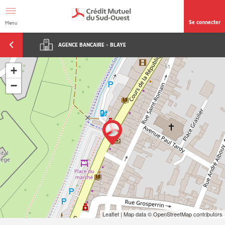
Afficher le menu Facil'ITI
Aller au contenu
Accéder à la
page accessibilité
Se connecter
Menu
AGENCE BANCAIRE - BLAYE
+
−
Leaflet
| Map data ©
OpenStreetMap
contributors