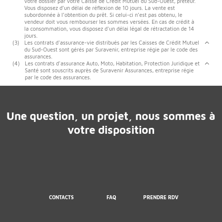
votre dossier par votre Caisse de Crédit Mutuel du Sud-Ouest, prêteur.
Vous disposez d’un délai de réflexion de 10 jours. La vente est
subordonnée à l’obtention du prêt. Si celui-ci n’est pas obtenu, le
vendeur doit vous rembourser les sommes versées. En cas de crédit à
la consommation, vous disposez d'un délai légal de rétractation de 14
jours.
(3)
Les contrats d'assurance-vie distribués par les Caisses de Crédit Mutuel
du Sud-Ouest sont gérés par Suravenir, entreprise régie par le code des
assurances.
(4)
Les contrats d'assurance Auto, Moto, Habitation, Protection Juridique et
Santé sont souscrits auprès de Suravenir Assurances, entreprise régie
par le code des assurances.
Une question, un projet, nous sommes à
votre disposition
CONTACTS
FAQ
PRENDRE RDV