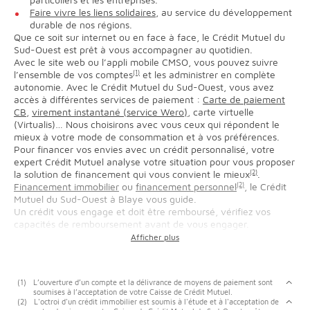
Faire vivre les liens solidaires
, au service du développement
durable de nos régions.
Que ce soit sur internet ou en face à face, le Crédit Mutuel du
Sud-Ouest est prêt à vous accompagner au quotidien.
Avec le site web ou l’appli mobile CMSO, vous pouvez suivre
l’ensemble de vos comptes
(1)
et les administrer en complète
autonomie. Avec le Crédit Mutuel du Sud-Ouest, vous avez
accès à différentes services de paiement :
Carte de paiement
CB
,
virement instantané (service Wero)
, carte virtuelle
(Virtualis)… Nous choisirons avec vous ceux qui répondent le
mieux à votre mode de consommation et à vos préférences.
Pour financer vos envies avec un crédit personnalisé, votre
expert Crédit Mutuel analyse votre situation pour vous proposer
la solution de financement qui vous convient le mieux
(2)
.
Financement immobilier
ou
financement personnel
(2)
, le Crédit
Mutuel du Sud-Ouest à Blaye vous guide.
Un crédit vous engage et doit être remboursé, vérifiez vos
capacités de remboursement avant de vous engager.
(1)
L’ouverture d’un compte et la délivrance de moyens de paiement sont
soumises à l’acceptation de votre Caisse de Crédit Mutuel.
(2)
L'octroi d'un crédit immobilier est soumis à l'étude et à l'acceptation de