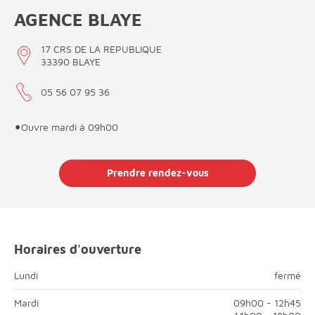
AGENCE BLAYE
17 CRS DE LA REPUBLIQUE
33390 BLAYE
05 56 07 95 36
•
Ouvre mardi à 09h00
Prendre rendez-vous
Horaires d'ouverture
fermé
Lundi
fermé
Lundi; Matin, fermé;Après-midi, fermé;
Mardi
09h00 - 12h45