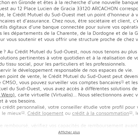
on en Gironde et êtes à la recherche d'une nouvelle banque
Ouest au 12 Place Lucien de Gracia 33120 ARCACHON correspo
é, le Crédit Mutuel du Sud-Ouest met un point d’honneur à vo
aires et d'assurance. Chez nous, être sociétaire et client, c
utils digitaux d’une banque connectée pour suivre vos opérati
 les départements de la Charente, de la Dordogne et de la Gi
ur vous soutenir et vous offrir une structure proche de chez
e ? Au Crédit Mutuel du Sud-Ouest, nous nous tenons au plus 
utions pertinentes à votre quotidien et à la réalisation de vo
 tissu social, pour les particuliers et les professionnels.
servir le développement responsable de nos espaces de vie.
 en point de vente, le Crédit Mutuel du Sud-Ouest peut deven
le CMSO, vous pouvez surveiller vos comptes bancaires
et les
(1)
tuel du Sud-Ouest, vous avez accès à différentes solutions d
e Wero)
, carte virtuelle (Virtualis)… Nous sélectionnons avec
t à vos besoins.
 crédit personnalisé, votre conseiller étudie votre profil pour
 le mieux
.
Crédit logement
ou
crédit à la consommation
, 
(2)
(2)
tre remboursé, vérifiez vos capacités de remboursement avant