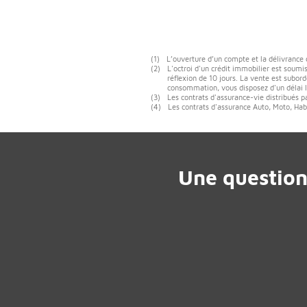
(1)
L’ouverture d’un compte et la délivrance
(2)
L'octroi d'un crédit immobilier est soumis
réflexion de 10 jours. La vente est subord
consommation, vous disposez d'un délai lé
(3)
Les contrats d'assurance-vie distribués p
(4)
Les contrats d'assurance Auto, Moto, Habi
Une question