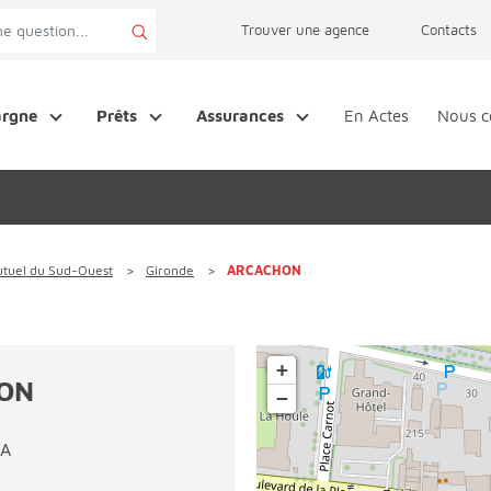
page accessibilité
Trouver une agence
Contacts
argne
Prêts
Assurances
En Actes
Nous c
utuel du Sud-Ouest
Gironde
ARCACHON
+
ON
−
IA