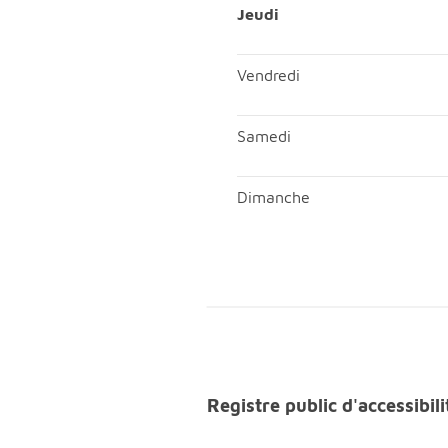
Mercredi; Matin, ouvert de 
Jeudi
Jeudi; Matin, ouvert de 09
Vendredi
Vendredi; Matin, ouvert de 
Samedi
Samedi; Matin, ouvert de 09
Dimanche
Dimanche; Matin, fermé;Aprè
Registre public d'accessib