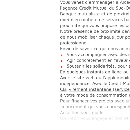
Vous venez d'emménager à Arcach
l'agence Crédit Mutuel du Sud-
Banque mutualiste et de proximit
mieux en matière de services banc
proximité qui vous propose les o
Notre présence de proximité dans
de nous mobiliser chaque jour po
professionnel.
Envie de savoir ce qui nous anim
Vous accompagner avec des sol
Agir concrètement en faveur du
Soutenir les solidarités
, pour 
En quelques instants en ligne ou
Avec le site web ou l’appli mobi
indépendance. Avec le Crédit Mu
CB
,
virement instantané (servic
à votre mode de consommation e
Pour financer vos projets avec un
financement qui vous correspond
Arcachon vous guide.
Un crédit vous engage et doit ê