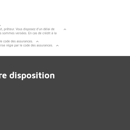
t, prêteur. Vous disposez d’un délai de
es sommes versées. En cas de crédit à la
 le code des assurances.
rise régie par le code des assurances.
e disposition