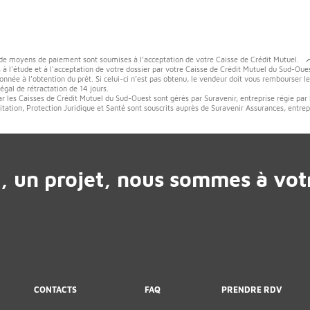
 de moyens de paiement sont soumises à l’acceptation de votre Caisse de Crédit Mutuel.
 à l'étude et à l'acceptation de votre dossier par votre Caisse de Crédit Mutuel du Sud-Oues
onnée à l’obtention du prêt. Si celui-ci n’est pas obtenu, le vendeur doit vous rembourser l
gal de rétractation de 14 jours.
ar les Caisses de Crédit Mutuel du Sud-Ouest sont gérés par Suravenir, entreprise régie par
tation, Protection Juridique et Santé sont souscrits auprès de Suravenir Assurances, entrep
, un projet, nous sommes à votr
CONTACTS
FAQ
PRENDRE RDV