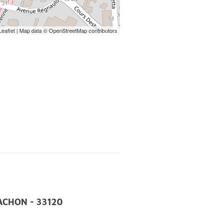
Leaflet
| Map data ©
OpenStreetMap
contributors
RCACHON - 33120