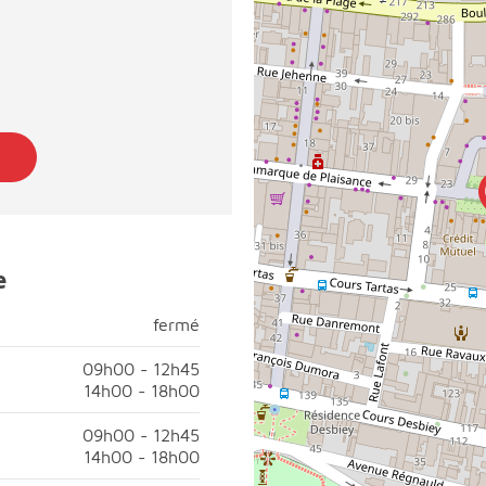
e
fermé
fermé
di, fermé;
09h00 - 12h45
14h00 - 18h00
00 à 12h45;Après-midi, ouvert de 14h00 à 18h00;
09h00 - 12h45
14h00 - 18h00