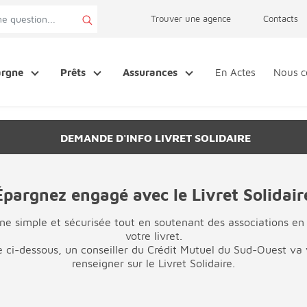
page accessibilité
Trouver une agence
Contacts
argne
Prêts
Assurances
En Actes
Nous c
DEMANDE D'INFO LIVRET SOLIDAIRE
Épargnez engagé avec le Livret Solidair
e simple et sécurisée tout en soutenant des associations en l
votre livret.
e ci-dessous, un conseiller du Crédit Mutuel du Sud-Ouest va
renseigner sur le Livret Solidaire.