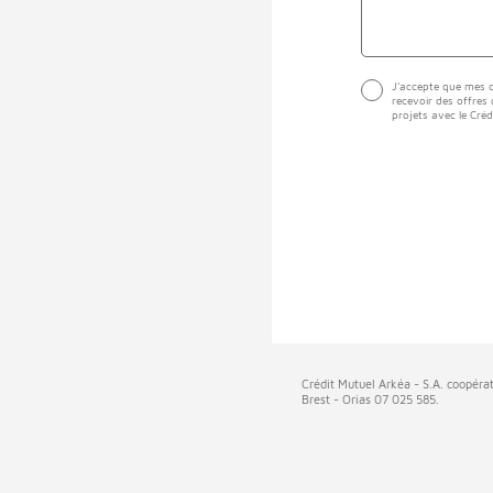
J'accepte que mes d
recevoir des offres
projets avec le Créd
Crédit Mutuel Arkéa - S.A. coopérat
Brest - Orias 07 025 585.