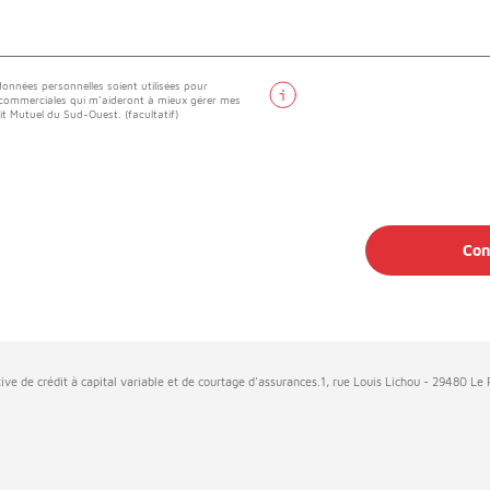
onnées personnelles soient utilisées pour
 commerciales qui m’aideront à mieux gérer mes
it Mutuel du Sud-Ouest. (facultatif)
Con
ive de crédit à capital variable et de courtage d'assurances.1, rue Louis Lichou - 29480 L