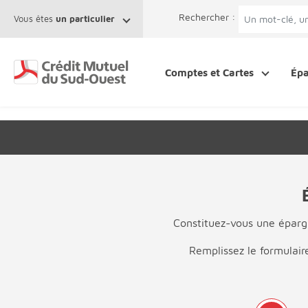
Afficher le menu Facil'ITI
Aller au contenu
Accéder à la 
Rechercher :
Vous êtes
un particulier
Comptes et Cartes
Ép
Constituez-vous une épargn
Remplissez le formulair