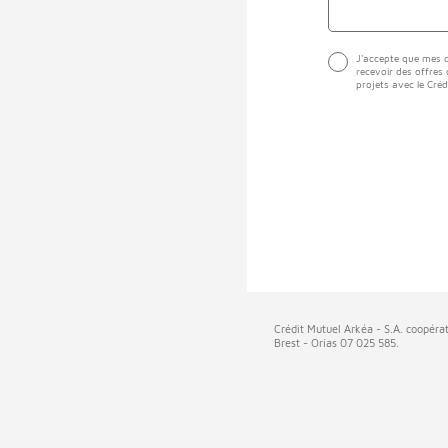
J'accepte que mes d
recevoir des offres
projets avec le Créd
Crédit Mutuel Arkéa - S.A. coopérat
Brest - Orias 07 025 585.