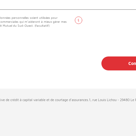
onnées personnelles soient utilisées pour
 commerciales qui m’aideront à mieux gérer mes
it Mutuel du Sud-Ouest. (facultatif)
Con
ive de crédit à capital variable et de courtage d'assurances.1, rue Louis Lichou - 29480 L