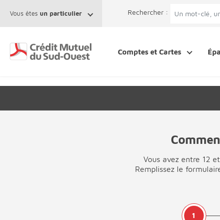
Afficher le menu Facil'ITI
Aller au contenu
Accéder à la 
Rechercher :
Vous êtes
un particulier
Comptes et Cartes
Ép
Commence
Vous avez entre 12 et
Remplissez le formulair