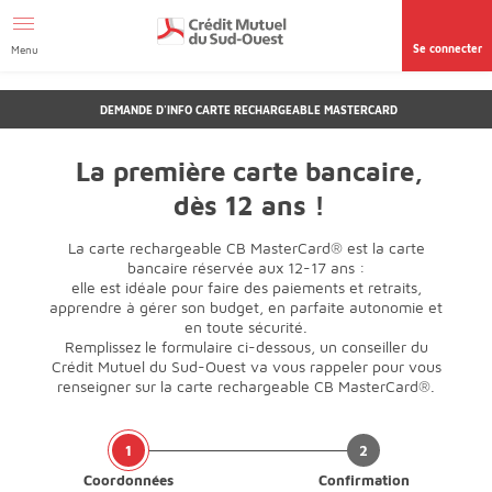
Afficher le menu Facil'ITI
Aller au contenu
Accéder à la
page accessibilité
Se connecter
Menu
DEMANDE D'INFO CARTE RECHARGEABLE MASTERCARD
La première carte bancaire,
dès 12 ans !
La carte rechargeable CB MasterCard® est la carte
bancaire réservée aux 12-17 ans :
elle est idéale pour faire des paiements et retraits,
apprendre à gérer son budget, en parfaite autonomie et
en toute sécurité.
Remplissez le formulaire ci-dessous, un conseiller du
Crédit Mutuel du Sud-Ouest va vous rappeler pour vous
renseigner sur la carte rechargeable CB MasterCard®.
Coordonnées
Confirmation