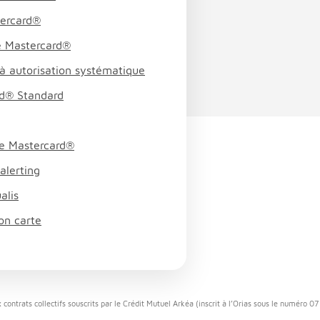
tercard®
e Mastercard®
à autorisation systématique
rd® Standard
te Mastercard®
alerting
alis
on carte
 contrats collectifs souscrits par le Crédit Mutuel Arkéa (inscrit à l’Orias sous le numéro 0