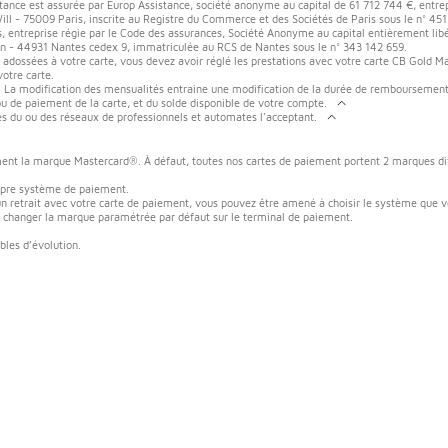
istance est assurée par Europ Assistance, société anonyme au capital de 61 712 744 €, entre
-Will - 75009 Paris, inscrite au Registre du Commerce et des Sociétés de Paris sous le n° 4
s, entreprise régie par le Code des assurances, Société Anonyme au capital entièrement lib
in - 44931 Nantes cedex 9, immatriculée au RCS de Nantes sous le n° 343 142 659.
e adossées à votre carte, vous devez avoir réglé les prestations avec votre carte CB Gold 
otre carte.
. La modification des mensualités entraine une modification de la durée de remboursement d
/ou de paiement de la carte, et du solde disponible de votre compte.
près du ou des réseaux de professionnels et automates l'acceptant.
ent la marque Mastercard®. À défaut, toutes nos cartes de paiement portent 2 marques dif
.
opre système de paiement.
retrait avec votre carte de paiement, vous pouvez être amené à choisir le système que vo
 changer la marque paramétrée par défaut sur le terminal de paiement.
bles d’évolution.