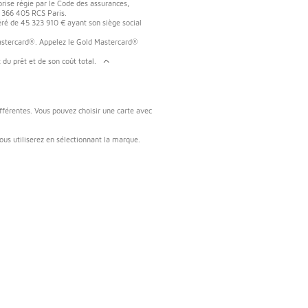
prise régie par le Code des assurances,
51 366 405 RCS Paris.
éré de 45 323 910 € ayant son siège social
Mastercard®. Appelez le Gold Mastercard®
u prêt et de son coût total.
férentes. Vous pouvez choisir une carte avec
us utiliserez en sélectionnant la marque.