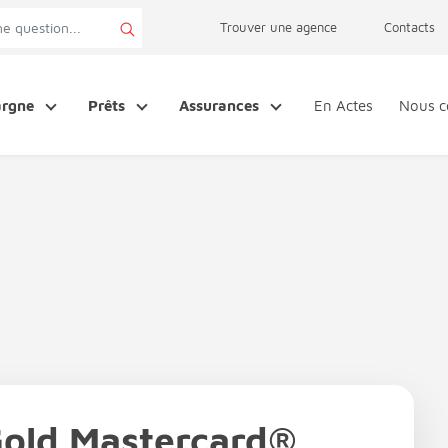
page accessibilité
Trouver une agence
Contacts
argne
Prêts
Assurances
En Actes
Nous c
Gold Mastercard®