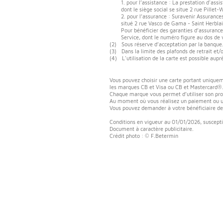
1. pour l’assistance : La prestation d'ass
dont le siège social se situe 2 rue Pillet
2. pour l’assurance : Suravenir Assurance
situé 2 rue Vasco de Gama - Saint Herbla
Pour bénéficier des garanties d’assuranc
Service, dont le numéro figure au dos de v
(2)
Sous réserve d’acceptation par la banque
(3)
Dans la limite des plafonds de retrait et
(4)
L'utilisation de la carte est possible au
Vous pouvez choisir une carte portant uniquem
les marques CB et Visa ou CB et Mastercard®
Chaque marque vous permet d’utiliser son pr
Au moment où vous réalisez un paiement ou un 
Vous pouvez demander à votre bénéficiaire de
Conditions en vigueur au 01/01/2026, suscepti
Document à caractère publicitaire.
Crédit photo : © F.Betermin