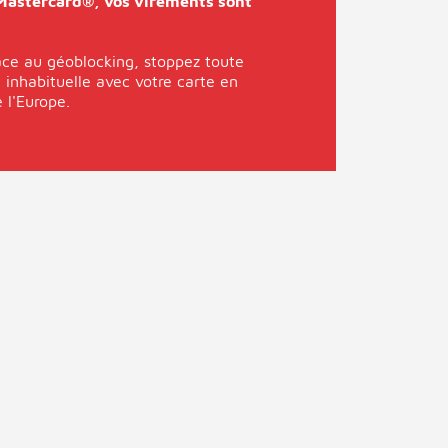
Mastercard®, vos virements sont
âce au géoblocking, stoppez toute
 inhabituelle avec votre carte en
 l'Europe.