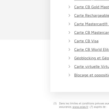
Carte CB Gold Mas
Carte Rechargeabl
Carte Mastercard® 
Carte CB Masterca
Carte CB Visa
Carte CB World Eli
Géoblocking et Géo
Carte virtuelle Virtu
Blocage et oppositi
(1)
Dans les limites et conditions prévues aux
assurance;
www.orias.fr
) auprès de :