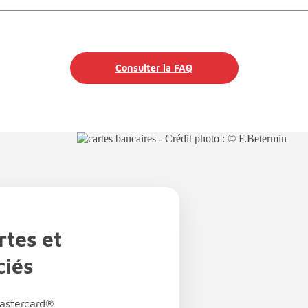
Consulter la FAQ
rtes et
ciés
astercard®