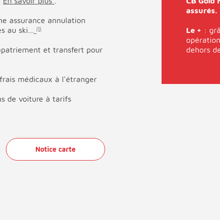
.
En savoir plus
.
CB Gold 
assurés.
une assurance annulation
 au ski...
Le +
: gr
(1)
opération
patriement et transfert pour
dehors de
rais médicaux à l'étranger
s de voiture à tarifs
Notice carte