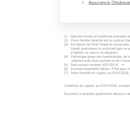
Assurance Obsèque
(1)
Dans les limites et conditions précisées d
(2)
Prévi-Famille Sérénité est un contrat d’a
(3)
Est atteint de Perte Totale et Irréversibl
travail quelconque lui procurant gain ou pr
s’habiller, se nourrir, se déplacer).
(4)
Pathologie grave non transmissible, de lon
relations avec leurs proches ou de l’impac
(5)
Sans pouvoir excéder 500 000 €.
(6)
Formule Essentielle (Décès / PTIA pour u
(7)
Selon fiscalité en vigueur au 01/01/2026
Conditions en vigueur au 01/01/2026, suscepti
Document à caractère publicitaire dépourvu de