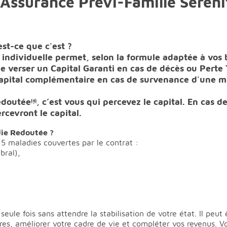
l'Assurance Prévi-Famille Séréni
est-ce que c'est ?
 individuelle permet, selon la formule adaptée à vos
e verser un Capital Garanti en cas de décès ou Perte T
apital complémentaire en cas de survenance d'une m
edoutée
, c’est vous qui percevez le capital. En cas d
(4)
rcevront le capital.
die Redoutée ?
5 maladies couvertes par le contrat :
bral),
eule fois sans attendre la stabilisation de votre état. Il peut
s, améliorer votre cadre de vie et compléter vos revenus. Vous