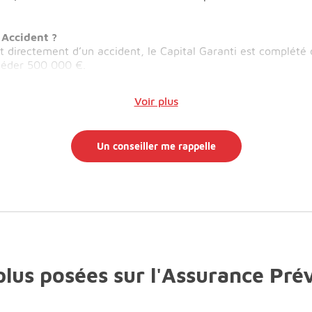
 Accident ?
t directement d’un accident, le Capital Garanti est complété d
xcéder 500 000 €.
Voir plus
Un conseiller me rappelle
plus posées sur l'Assurance Pré