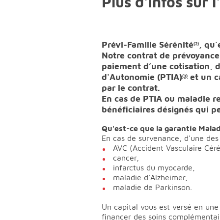
Plus d'infos sur 
Prévi-Famille Sérénité
, qu'
(2)
Notre contrat de prévoyance
paiement d’une cotisation, d
d'Autonomie (PTIA)
et un c
(3)
par le contrat.
En cas de PTIA ou maladie r
bénéficiaires désignés qui pe
Qu'est-ce que la garantie Mala
En cas de survenance, d'une des 
AVC (Accident Vasculaire Céré
cancer,
infarctus du myocarde,
maladie d’Alzheimer,
maladie de Parkinson.
Un capital vous est versé en une s
financer des soins complémentaire