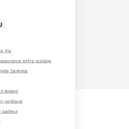
u
la Vie
 assurance extra scolaire
ille Sérénité
il'Aidant
n juridique
 bailleur
e