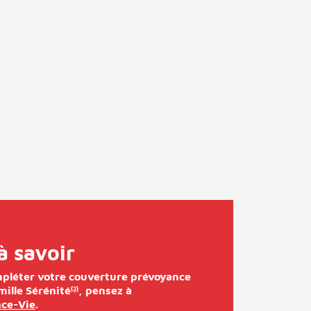
à savoir
pléter votre couverture prévoyance
mille Sérénité
,
pensez à
(2)
ce-Vie
.