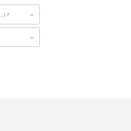
..) ?