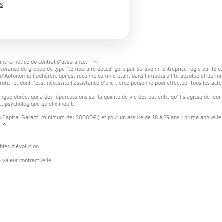
s
ans la notice du contrat d’assurance.
ssurance de groupe de type "temporaire décès" géré par Suravenir, entreprise régie par le c
e d’Autonomie l’adhérent qui est reconnu comme étant dans l’impossibilité absolue et définit
ofit, et dont l’état nécessite l’assistance d’une tierce personne pour effectuer tous les actes 
gue durée, qui a des répercussions sur la qualité de vie des patients, qu’il s’agisse de leur
t psychologique qu’elle induit.
n Capital Garanti minimum de: 20000€,) et pour un assuré de 18 à 29 ans : prime annuelle
bles d’évolution.
 valeur contractuelle.