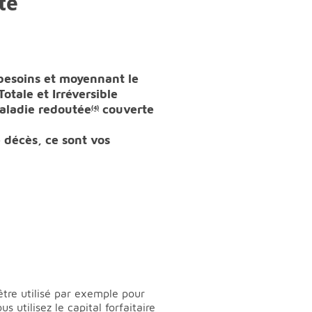
té
 besoins et moyennant le
otale et Irréversible
aladie redoutée
couverte
(4)
e décès, ce sont vos
 être utilisé par exemple pour
 utilisez le capital forfaitaire