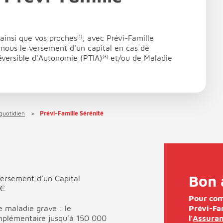
 ainsi que vos proches
, avec Prévi-Famille
(1)
 nous le versement d'un capital en cas de
réversible d'Autonomie (PTIA)
et/ou de Maladie
(3)
quotidien
Prévi-Famille Sérénité
Bon 
versement d’un Capital
 €
Pour com
 maladie grave : le
Prévi-Fa
mplémentaire jusqu’à 150 000
l'
Assuran