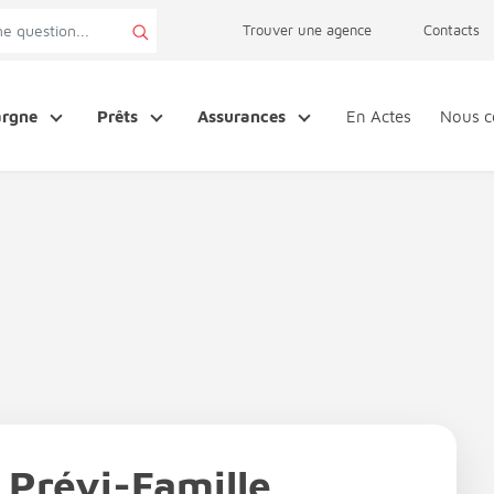
page accessibilité
Trouver une agence
Contacts
argne
Prêts
Assurances
En Actes
Nous c
 Prévi-Famille