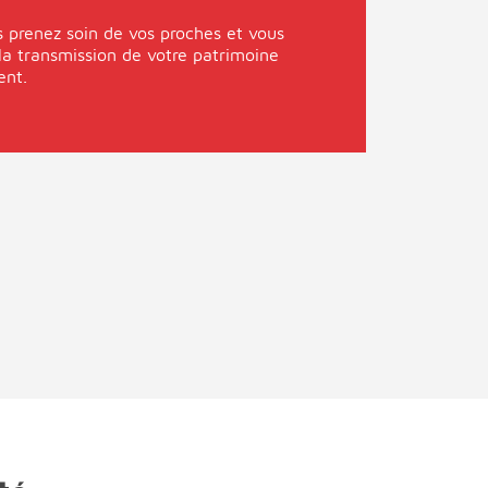
s prenez soin de vos proches et vous
la transmission de votre patrimoine
ent.