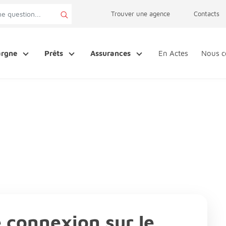
page accessibilité
Trouver une agence
Contacts
argne
Prêts
Assurances
En Actes
Nous c
e connexion sur le