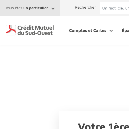
Afficher le menu Facil'ITI
Aller au contenu
Accéder à la 
Rechercher :
Vous êtes
un particulier
Comptes et Cartes
Ép
Votre 1èr