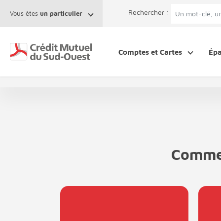
Afficher le menu Facil'ITI
Aller au contenu
Accéder à la 
Rechercher :
Vous êtes
un particulier
Comptes et Cartes
Ép
Commen