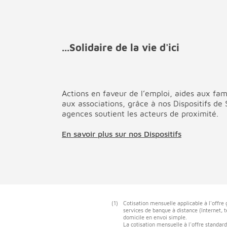
...Solidaire de la vie d'ici
Actions en faveur de l’emploi, aides aux fami
aux associations, grâce à nos Dispositifs de
agences soutient les acteurs de proximité.
En savoir plus sur nos Dispositifs
(1)
Cotisation mensuelle applicable à l'offre
services de banque à distance (Internet, t
domicile en envoi simple.
La cotisation mensuelle à l'offre standard 