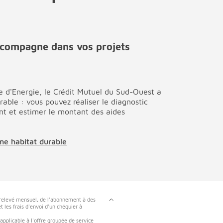
ccompagne dans vos projets
 d'Energie, le Crédit Mutuel du Sud-Ouest a
rable : vous pouvez réaliser le diagnostic
t et estimer le montant des aides
rme habitat durable
n relevé mensuel, de l'abonnement à des
 les frais d'envoi d'un chéquier à
 applicable à l'offre groupée de service