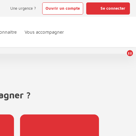
Une urgence ?
Ouvrir un compte
Se connecter
onnaître
Vous accompagner
❚❚
agner ?