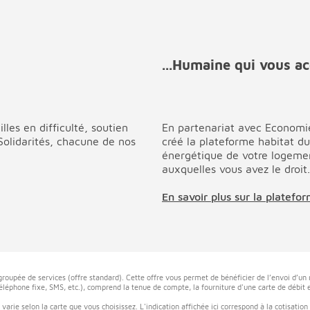
...Humaine qui vous a
lles en difficulté, soutien
En partenariat avec Economie
 Solidarités, chacune de nos
créé la plateforme habitat du
énergétique de votre logemen
auxquelles vous avez le droit.
En savoir plus sur la platefo
 groupée de services (offre standard). Cette offre vous permet de bénéficier de l’envoi d’u
éléphone fixe, SMS, etc.), comprend la tenue de compte, la fourniture d'une carte de débit et
varie selon la carte que vous choisissez. L'indication affichée ici correspond à la cotisation