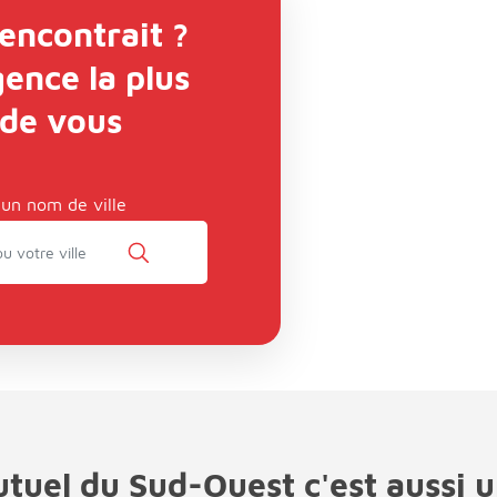
rencontrait ?
gence la plus
 de vous
 un nom de ville
utuel du Sud-Ouest c'est aussi u