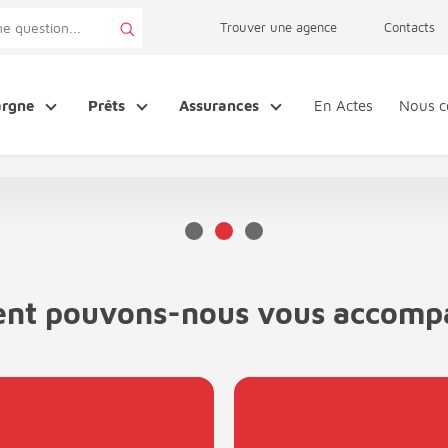
page accessibilité
Trouver une agence
Contacts
argne
Prêts
Assurances
En Actes
Nous c
t pouvons-nous vous accomp