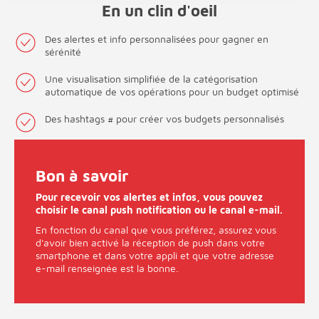
En un clin d'oeil
Des alertes et info personnalisées pour gagner en
sérénité
Une visualisation simplifiée de la catégorisation
automatique de vos opérations pour un budget optimisé
Des hashtags # pour créer vos budgets personnalisés
Bon à savoir
Pour recevoir vos alertes et infos, vous pouvez
choisir le canal push notification ou le canal e-mail.
En fonction du canal que vous préférez, assurez vous
d'avoir bien activé la réception de push dans votre
smartphone et dans votre appli et que votre adresse
e-mail renseignée est la bonne.