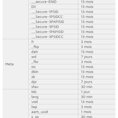
__secure-ENID
13 mois
DV
13 mois
__Secure-1PSID
13 mois
__Secure-1PSIDCC
13 mois
__Secure-3PAPISID
13 mois
__Secure-3PSID
13 mois
__Secure-1PAPISID
13 mois
__Secure-3PSIDCC
13 mois
fr
3 mois
_fbp
3 mois
datr
13 mois
wd
7 jours
_fbc
3 mois
Meta
oo
13 mois
dbln
13 mois
sb
13 mois
dpr
7 jours
sfau
30 min
lidc
1 jour
lang
30 min
visit
13 mois
liap
3 mois
aam_uuid
1 mois
s_sq
30 min