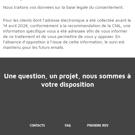
Nous traitons vos données sur la base légale du consentement.
Pour les clients dont l’adresse électronique a été collectée avant le
14 avril 2026, conformément à la recommandation de la CNIL, une
information spécifique vous a été adressée afin de vous informer
de ce traitement et de vous permettre de vous y opposer. En
l’absence d’opposition à l’issue de cette information, le suivi est
maintenu pour les futurs emails.
Une question, un projet, nous sommes à
votre disposition
CONTACTS
FAQ
PRENDRE RDV