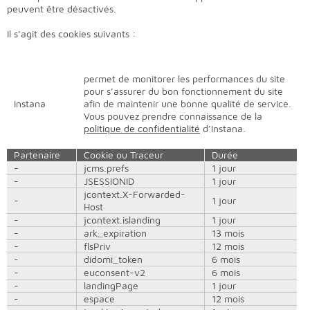
peuvent être désactivés.
Il s’agit des cookies suivants :
permet de monitorer les performances du site
pour s’assurer du bon fonctionnement du site
Instana
afin de maintenir une bonne qualité de service.
Vous pouvez prendre connaissance de la
politique de confidentialité
d’Instana.
Partenaire
Cookie ou Traceur
Durée
-
jcms.prefs
1 jour
-
JSESSIONID
1 jour
jcontext.X-Forwarded-
-
1 jour
Host
-
jcontext.islanding
1 jour
-
ark_expiration
13 mois
-
flsPriv
12 mois
-
didomi_token
6 mois
-
euconsent-v2
6 mois
-
landingPage
1 jour
-
espace
12 mois