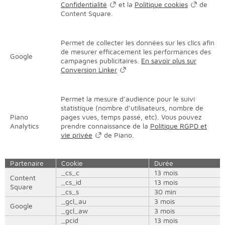
Confidentialité
et la
Politique cookies
de
Content Square.
Permet de collecter les données sur les clics afin
de mesurer efficacement les performances des
Google
campagnes publicitaires.
En savoir plus sur
Conversion Linker
Permet la mesure d’audience pour le suivi
statistique (nombre d’utilisateurs, nombre de
Piano
pages vues, temps passé, etc). Vous pouvez
Analytics
prendre connaissance de la
Politique RGPD et
vie privée
de Piano.
Partenaire
Cookie
Durée
_cs_c
13 mois
Content
_cs_id
13 mois
Square
_cs_s
30 min
_gcl_au
3 mois
Google
_gcl_aw
3 mois
_pcid
13 mois