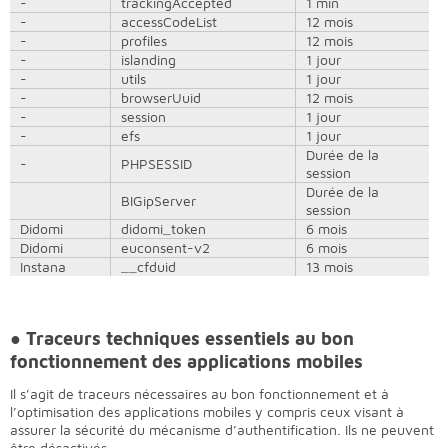
-
trackingAccepted
1 min
-
accessCodeList
12 mois
-
profiles
12 mois
-
islanding
1 jour
-
utils
1 jour
-
browserUuid
12 mois
-
session
1 jour
-
efs
1 jour
Durée de la
-
PHPSESSID
session
Durée de la
BIGipServer
session
Didomi
didomi_token
6 mois
Didomi
euconsent-v2
6 mois
Instana
__cfduid
13 mois
●
Traceurs techniques essentiels au bon
fonctionnement des applications mobiles
Il s’agit de traceurs nécessaires au bon fonctionnement et à
l’optimisation des applications mobiles y compris ceux visant à
assurer la sécurité du mécanisme d’authentification. Ils ne peuvent
être désactivés.