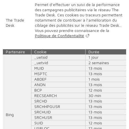
Permet d’effectuer un suivi de la performance
des campagnes publicitaires via le réseau The
Trade Desk. Ces cookies ou traceurs permettent
The Trade
notamment de contribuer à l’amélioration du
Desk
ciblage des publicités sur le réseau Trade Desk..
Vous pouvez prendre connaissance de la
Politique de Confidentialité
Partenaire
Cookie
Durée
_uetsid
1 jour
_uetvid
2 semaines
MUID
13 mois
MSPTC
13 mois
ABDEF
1 mois
ANON
13 mois
BCP
12 mois
RECSEARCH
30 min
SRCHD
13 mois
SRCHHPGUSR
13 mois
SRCHUID
13 mois
Bing
SRCHUSR
13 mois
SUID
12 mois
USRLOC
12 mois