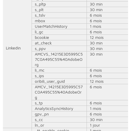
s_pltp
30 min
s_plt
30 min
s_tslv
6 mois
mbox
6 mois
UserMatchHistory
1 mois
li_gc
6 mois
bcookie
12 mois
at_check
30 min
Linkedin
s_ppv
30 min
AMCVS_14215E3D5995C5
30 min
7C0A495C55%40AdobeO
rg
li_mc
6 mois
s_ips
6 mois
oribili_user_guid
12 mois
AMCV_14215E3D5995C57
6 mois
C0A495C55%40AdobeOr
g
s_tp
6 mois
AnalyticsSyncHistory
1 mois
gpv_pn
6 mois
s_cc
30 min
ln_or
1 jour
_tt_enable_cookie
1 mois