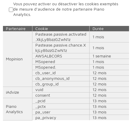
Vous pouvez activer ou désactiver les cookies exemptés
de mesure d’audience de notre partenaire Piano
Analytics.
Partenaire
Cookie
Durée
Pastease.passive.activated
1 mois
.XkjLyBbzzGZwN1z
Pastease.passive.chance.X
1 mois
kjLyBbzzGZwN1z
AWSALBCORS
1 semaine
Mopinion
MSopened
1 mois
MSopened.
1 mois
cb_user_id
12 mois
cb_anonymous_id
12 mois
cb_group_id
12 mois
vuid
12 mois
iAdvize
consent
12 mois
_pcid
13 mois
Piano
_pctx
13 mois
Analytics
pa_user
13 mois
pa_privacy
13 mois