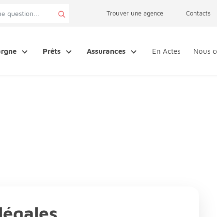
page accessibilité
Trouver une agence
Contacts
argne
Prêts
Assurances
En Actes
Nous c
légales