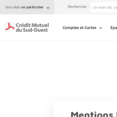
Afficher le menu Facil'ITI
Aller au contenu
Accéder à la 
Rechercher :
Vous êtes
un particulier
Comptes et Cartes
Ép
Mentions 