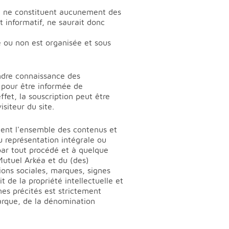
st ne constituent aucunement des
 informatif, ne saurait donc
e ou non est organisée et sous
endre connaissance des
 pour être informée de
ffet, la souscription peut être
siteur du site.
ment l'ensemble des contenus et
u représentation intégrale ou
par tout procédé et à quelque
 Mutuel Arkéa et du (des)
tions sociales, marques, signes
t de la propriété intellectuelle et
nes précités est strictement
 marque, de la dénomination