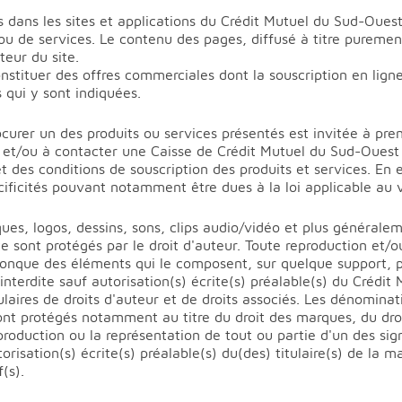
 dans les sites et applications du Crédit Mutuel du Sud-Oue
ou de services. Le contenu des pages, diffusé à titre purement
teur du site.
nstituer des offres commerciales dont la souscription en lign
 qui y sont indiquées.
curer un des produits ou services présentés est invitée à pr
e et/ou à contacter une Caisse de Crédit Mutuel du Sud-Ouest
t des conditions de souscription des produits et services. En e
cificités pouvant notamment être dues à la loi applicable au vi
ues, logos, dessins, sons, clips audio/vidéo et plus générale
 sont protégés par le droit d'auteur. Toute reproduction et/o
elconque des éléments qui le composent, sur quelque support, 
 interdite sauf autorisation(s) écrite(s) préalable(s) du Crédit
tulaires de droits d'auteur et de droits associés. Les dénomina
 sont protégés notamment au titre du droit des marques, du droi
production ou la représentation de tout ou partie d'un des sig
autorisation(s) écrite(s) préalable(s) du(des) titulaire(s) de la
f(s).