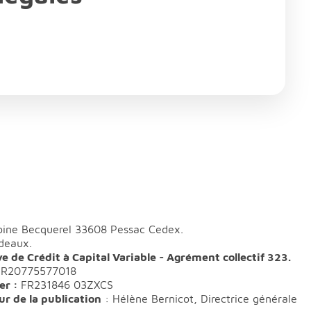
oine Becquerel 33608 Pessac Cedex.
deaux.
de Crédit à Capital Variable - Agrément collectif 323.
FR20775577018
er :
FR231846 03ZXCS
ur de la publication
: Hélène Bernicot, Directrice générale