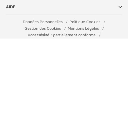
AIDE
Données Personnelles
Politique Cookies
Gestion des Cookies
Mentions Légales
Accessibilité : partiellement conforme
Infos Consommateurs
Tarification des Services
Conditions Générales de Banque
Plan du Site
Adapter
l'affichage
© Crédit Mutuel ARKEA 2025 - Tous droits réservés
Crédit photos : GettyImage©