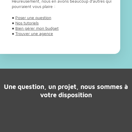
Heureusement, nous en avons beaucoup d'autres qui
pourraient vous plaire :
●
Poser une question
●
Nos tutoriels
●
Bien gérer mon budget
●
Trouver une agence
Une question, un projet, nous sommes à
votre disposition