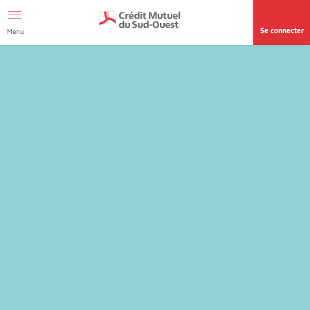
Afficher le menu Facil'ITI
Aller au contenu
Accéder à la
page accessibilité
Se connecter
Menu