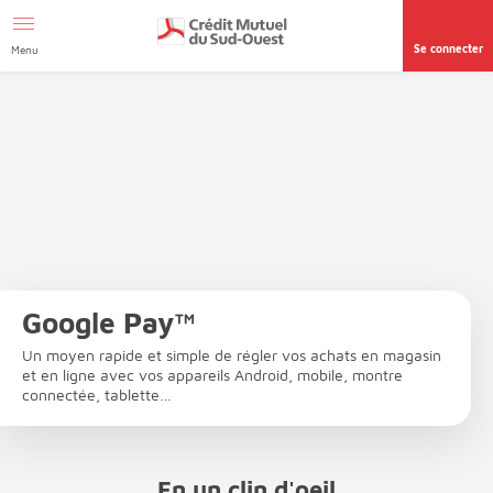
Afficher le menu Facil'ITI
Aller au contenu
Accéder à la
page accessibilité
Se connecter
Menu
Google Pay™
Un moyen rapide et simple de régler vos achats en magasin
et en ligne avec vos appareils Android, mobile, montre
connectée, tablette…
En un clin d'oeil