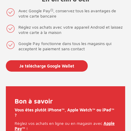
Avec Google Pay
(1)
, conservez tous les avantages de
votre carte bancaire
Réglez vos achats avec votre appareil Android et laissez
votre carte à la maison
Google Pay fonctionne dans tous les magasins qui
acceptent le paiement sans contact
Je télécharge Google Wallet
Bon à savoir
Vous êtes plutôt iPhone™, Apple Watch™ ou iPad™
?
Réglez vos achats en ligne ou en magasin avec
Apple
Pay
™
!