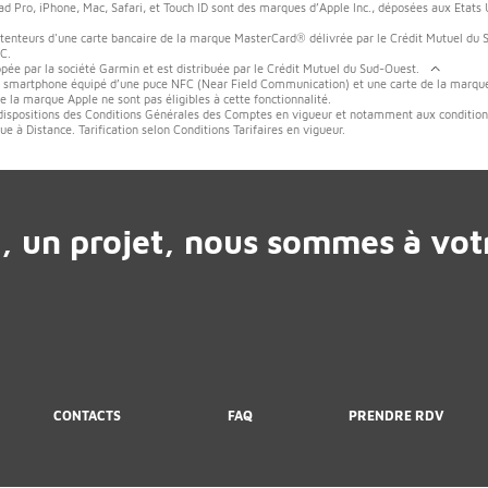
d Pro, iPhone, Mac, Safari, et Touch ID sont des marques d’Apple Inc., déposées aux Etats Un
tenteurs d'une carte bancaire de la marque MasterCard® délivrée par le Crédit Mutuel du
C.
pée par la société Garmin et est distribuée par le Crédit Mutuel du Sud-Ouest.
un smartphone équipé d’une puce NFC (Near Field Communication) et une carte de la marque
la marque Apple ne sont pas éligibles à cette fonctionnalité.
dispositions des Conditions Générales des Comptes en vigueur et notamment aux conditions
 à Distance. Tarification selon Conditions Tarifaires en vigueur.
, un projet, nous sommes à votr
CONTACTS
FAQ
PRENDRE RDV