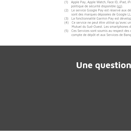
(1)
Apple Pay, Apple Watch, Face ID, iPad, iPa
politique de sécurité disponible (
ici
).
(2)
Le service Google Pay est réservé aux dé
sont des marques déposées de Google LL
(3)
La fonctionnalité Garmin Pay est dévelop
(4)
Ce service ne peut être utilisé qu’avec 
Mutuel du Sud-Ouest. Les smartphones de 
(5)
Ces Services sont soumis au respect des 
compte de dépôt et aux Services de Banque
Une question