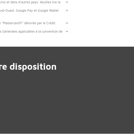
is et dans d’autres pays. Veuillez lire la
 Sud-Ouest. Google Pay et Google Wallet
 "Mastercard®" délivrée par le Crédit
 Générales applicables à la convention de
e disposition