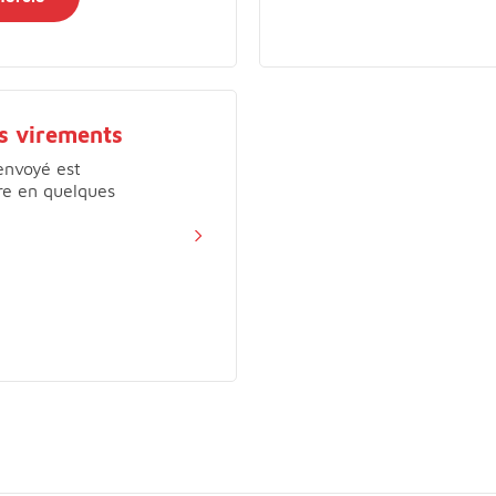
es virements
envoyé est
ire en quelques