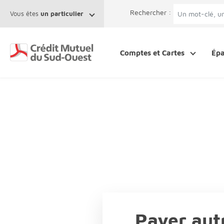
Afficher le menu Facil'ITI
Aller au contenu
Accéder à la 
Rechercher :
Vous êtes
un particulier
Comptes et Cartes
Ép
Payer au