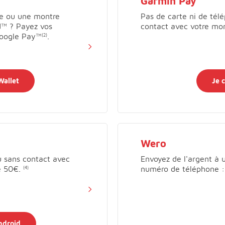
Garmin Pay
te ou une montre
Pas de carte ni de tél
d™ ? Payez vos
contact avec votre mo
Google Pay™
.
(2)
Wallet
Je 
Wero
 sans contact avec
Envoyez de l'argent à
e 50€.
numéro de téléphone : C
(4)
Android