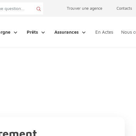
page accessibilité
Trouver une agence
Contacts
argne
Prêts
Assurances
En Actes
Nous c
trement