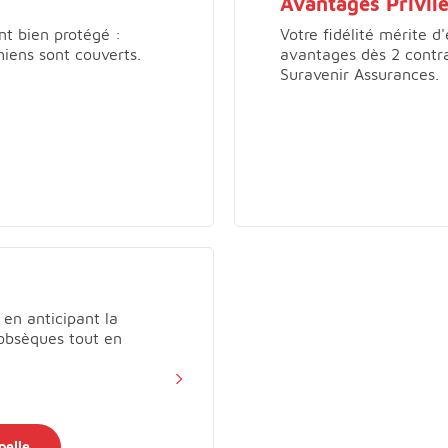
Avantages Privil
nt bien protégé :
Votre fidélité mérite 
hiens sont couverts.
avantages dès 2 contr
Suravenir Assurances.
en anticipant la
 obsèques tout en
pelle