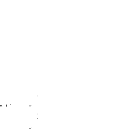
...) ?