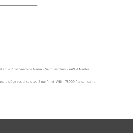
al situé 2 rue Vasco de Gama - Saint Herblain - 44931 Nantes
 le siège social se situe 2 rue Pillet-Will - 75009 Paris, inscrite