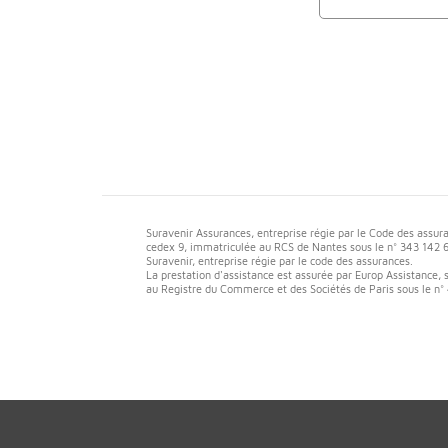
Suravenir Assurances, entreprise régie par le Code des assur
cedex 9, immatriculée au RCS de Nantes sous le n° 343 142 
Suravenir, entreprise régie par le code des assurances.
La prestation d'assistance est assurée par Europ Assistance, s
au Registre du Commerce et des Sociétés de Paris sous le n°