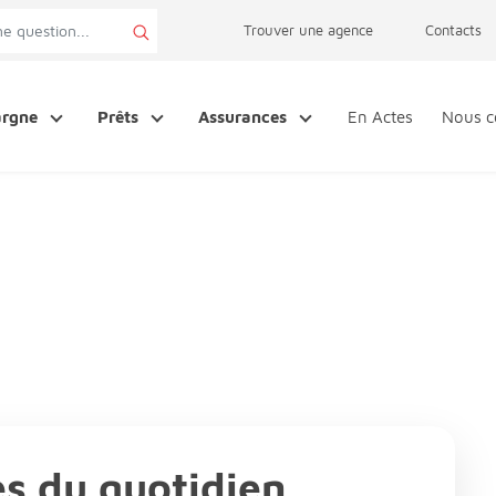
page accessibilité
Trouver une agence
Contacts
argne
Prêts
Assurances
En Actes
Nous c
s du quotidien