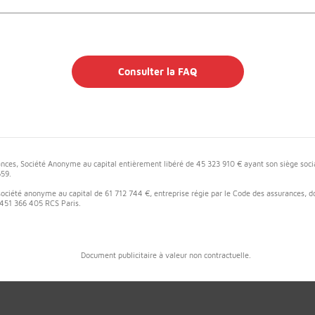
Consulter la FAQ
ances, Société Anonyme au capital entièrement libéré de 45 323 910 € ayant son siège soci
659.
ociété anonyme au capital de 61 712 744 €, entreprise régie par le Code des assurances, dont
 451 366 405 RCS Paris.
Document publicitaire à valeur non contractuelle.