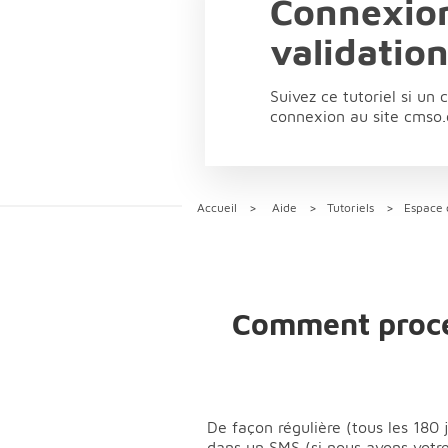
Connexion
validatio
Suivez ce tutoriel si un
connexion au site cmso
Accueil
Aide
Tutoriels
Espace 
Comment procé
De façon régulière (tous les 180 
dans un SMS (si nous avons votre