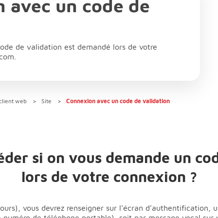
 avec un code de
n
 code de validation est demandé lors de votre
.com.
client web
Site
Connexion avec un code de validation
der si on vous demande un code
lors de votre connexion ?
jours), vous devrez renseigner sur l’écran d’authentification, 
 numéro de téléphone portable), soit par message vocal sur vo