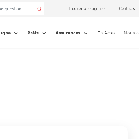
page accessibilité
Trouver une agence
Contacts
argne
Prêts
Assurances
En Actes
Nous c