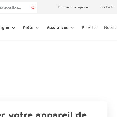
page accessibilité
Trouver une agence
Contacts
argne
Prêts
Assurances
En Actes
Nous c
r votre appareil de