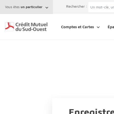
Afficher le menu Facil'ITI
Aller au contenu
Accéder à la 
Rechercher :
Vous êtes
un particulier
Comptes et Cartes
Ép
Enregistre