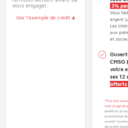
vous engager.
3%
pe
Vous fait
Voir l'exemple de crédit 🡳
argent j
Les inté
aux prél
et socia
Ouvert
CMSO (
votre e
ses 12
offert
*
Pour tout nouve
mois et agé de p
bénéficier du ta
promotionnel de
suivent l'ouvertu
devra être toujo