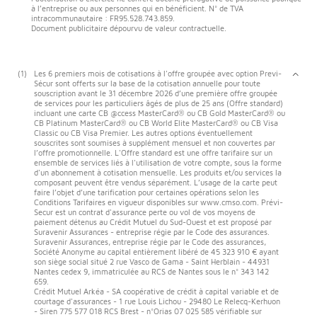
à l’entreprise ou aux personnes qui en bénéficient. N° de TVA
intracommunautaire : FR95.528.743.859.
Document publicitaire dépourvu de valeur contractuelle.
(1)
Les 6 premiers mois de cotisations à l'offre groupée avec option Previ-
Sécur sont offerts sur la base de la cotisation annuelle pour toute
souscription avant le 31 décembre 2026 d’une première offre groupée
de services pour les particuliers âgés de plus de 25 ans (Offre standard)
incluant une carte CB @ccess MasterCard® ou CB Gold MasterCard® ou
CB Platinum MasterCard® ou CB World Elite MasterCard® ou CB Visa
Classic ou CB Visa Premier. Les autres options éventuellement
souscrites sont soumises à supplément mensuel et non couvertes par
l’offre promotionnelle. L'Offre standard est une offre tarifaire sur un
ensemble de services liés à l'utilisation de votre compte, sous la forme
d'un abonnement à cotisation mensuelle. Les produits et/ou services la
composant peuvent être vendus séparément. L’usage de la carte peut
faire l’objet d’une tarification pour certaines opérations selon les
Conditions Tarifaires en vigueur disponibles sur www.cmso.com. Prévi-
Secur est un contrat d'assurance perte ou vol de vos moyens de
paiement détenus au Crédit Mutuel du Sud-Ouest et est proposé par
Suravenir Assurances - entreprise régie par le Code des assurances.
Suravenir Assurances, entreprise régie par le Code des assurances,
Société Anonyme au capital entièrement libéré de 45 323 910 € ayant
son siège social situé 2 rue Vasco de Gama - Saint Herblain - 44931
Nantes cedex 9, immatriculée au RCS de Nantes sous le n° 343 142
659.
Crédit Mutuel Arkéa - SA coopérative de crédit à capital variable et de
courtage d'assurances - 1 rue Louis Lichou - 29480 Le Relecq-Kerhuon
- Siren 775 577 018 RCS Brest - n°Orias 07 025 585 vérifiable sur