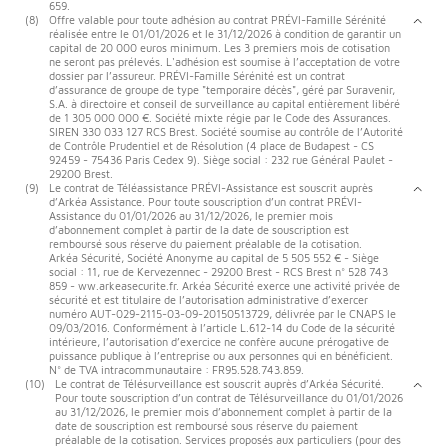
659.
(8)
Offre valable pour toute adhésion au contrat PRÉVI-Famille Sérénité
réalisée entre le 01/01/2026 et le 31/12/2026 à condition de garantir un
capital de 20 000 euros minimum. Les 3 premiers mois de cotisation
ne seront pas prélevés. L'adhésion est soumise à l’acceptation de votre
dossier par l’assureur. PRÉVI-Famille Sérénité est un contrat
d’assurance de groupe de type "temporaire décès", géré par Suravenir,
S.A. à directoire et conseil de surveillance au capital entièrement libéré
de 1 305 000 000 €. Société mixte régie par le Code des Assurances.
SIREN 330 033 127 RCS Brest. Société soumise au contrôle de l’Autorité
de Contrôle Prudentiel et de Résolution (4 place de Budapest - CS
92459 - 75436 Paris Cedex 9). Siège social : 232 rue Général Paulet -
29200 Brest.
(9)
Le contrat de Téléassistance PRÉVI-Assistance est souscrit auprès
d’Arkéa Assistance. Pour toute souscription d’un contrat PRÉVI-
Assistance du 01/01/2026 au 31/12/2026, le premier mois
d’abonnement complet à partir de la date de souscription est
remboursé sous réserve du paiement préalable de la cotisation.
Arkéa Sécurité, Société Anonyme au capital de 5 505 552 € - Siège
social : 11, rue de Kervezennec - 29200 Brest - RCS Brest n° 528 743
859 - ww.arkeasecurite.fr. Arkéa Sécurité exerce une activité privée de
sécurité et est titulaire de l’autorisation administrative d’exercer
numéro AUT-029-2115-03-09-20150513729, délivrée par le CNAPS le
09/03/2016. Conformément à l’article L.612-14 du Code de la sécurité
intérieure, l’autorisation d’exercice ne confère aucune prérogative de
puissance publique à l’entreprise ou aux personnes qui en bénéficient.
N° de TVA intracommunautaire : FR95.528.743.859.
(10)
Le contrat de Télésurveillance est souscrit auprès d’Arkéa Sécurité.
Pour toute souscription d’un contrat de Télésurveillance du 01/01/2026
au 31/12/2026, le premier mois d’abonnement complet à partir de la
date de souscription est remboursé sous réserve du paiement
préalable de la cotisation. Services proposés aux particuliers (pour des