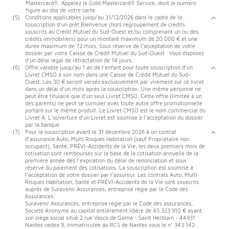
Mastercard®. Appelez le Gold Mastercard® Service, dont le numéro
figure au dos de votre carte.
(5)
Conditions applicables jusqu’au 31/12/2026 dans le cadre de la
souscription d'un prêt Bienvenue (hors regroupement de crédits
souscrits au Crédit Mutuel du Sud-Ouest et/ou comprenant un ou des
crédits immobiliers) pour un montant maximum de 20 000 € et une
durée maximum de 72 mois. Sous réserve de l’acceptation de votre
dossier par votre Caisse de Crédit Mutuel du Sud-Ouest . Vous disposez
d’un délai légal de rétractation de 14 jours.
(6)
Offre valable jusqu’au 1 an de l’enfant pour toute souscription d’un
Livret CMSO à son nom dans une Caisse de Crédit Mutuel du Sud-
Ouest. Les 30 € seront versés exclusivement par virement sur ce livret
dans un délai d’un mois après la souscription. Une même personne ne
peut être titulaire que d’un seul Livret CMSO. Cette offre (limitée à un
des parents) ne peut se cumuler avec toute autre offre promotionnelle
portant sur le même produit. Le Livret CMSO est le nom commercial du
Livret A. L’ouverture d’un Livret est soumise à l’acceptation du dossier
par la banque.
(7)
Pour la souscription avant le 31 décembre 2026 à un contrat
d’assurance Auto, Multi Risques Habitation (sauf Propriétaire non
occupant), Santé, PRÉVI-Accidents de la Vie, les deux premiers mois de
cotisation sont remboursés sur la base de la cotisation annuelle de la
première année dès l’expiration du délai de renonciation et sous
réserve du paiement des cotisations. La souscription est soumise à
l’acceptation de votre dossier par l’assureur. Les contrats Auto, Multi
Risques Habitation, Santé et PRÉVI-Accidents de la Vie sont souscrits
auprès de Suravenir Assurances, entreprise régie par le Code des
Assurances.
Suravenir Assurances, entreprise régie par le Code des assurances,
Société Anonyme au capital entièrement libéré de 45 323 910 € ayant
son siège social situé 2 rue Vasco de Gama - Saint Herblain - 44931
Nantes cedex 9, immatriculée au RCS de Nantes sous le n° 343 142