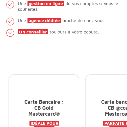
Une
gestion en ligne
de vos comptes si vous le
souhaitez.
Une
agence dédiée
proche de chez vous.
Un conseiller
toujours à votre écoute.
Carte Bancaire :
Carte banc
CB Gold
CB @cc
Mastercard®
Masterc
IDÉALE POUR
PARFAITE