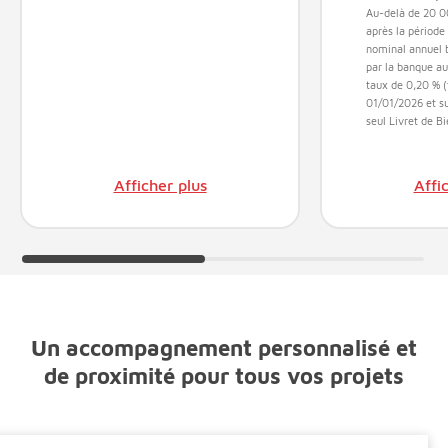
Au-delà de 20 0
après la période
nominal annuel b
par la banque au 
taux de 0,20 % (
01/01/2026 et su
seul Livret de B
Afficher plus
Affi
Un accompagnement personnalisé et
de proximité pour tous vos projets