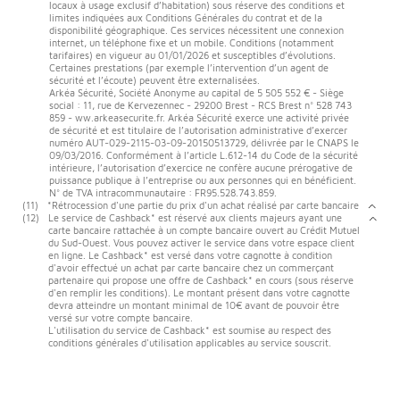
locaux à usage exclusif d’habitation) sous réserve des conditions et
limites indiquées aux Conditions Générales du contrat et de la
disponibilité géographique. Ces services nécessitent une connexion
internet, un téléphone fixe et un mobile. Conditions (notamment
tarifaires) en vigueur au 01/01/2026 et susceptibles d’évolutions.
Certaines prestations (par exemple l’intervention d’un agent de
sécurité et l’écoute) peuvent être externalisées.
Arkéa Sécurité, Société Anonyme au capital de 5 505 552 € - Siège
social : 11, rue de Kervezennec - 29200 Brest - RCS Brest n° 528 743
859 - ww.arkeasecurite.fr. Arkéa Sécurité exerce une activité privée
de sécurité et est titulaire de l’autorisation administrative d’exercer
numéro AUT-029-2115-03-09-20150513729, délivrée par le CNAPS le
09/03/2016. Conformément à l’article L.612-14 du Code de la sécurité
intérieure, l’autorisation d’exercice ne confère aucune prérogative de
puissance publique à l’entreprise ou aux personnes qui en bénéficient.
N° de TVA intracommunautaire : FR95.528.743.859.
(11)
*Rétrocession d'une partie du prix d'un achat réalisé par carte bancaire
(12)
Le service de Cashback* est réservé aux clients majeurs ayant une
carte bancaire rattachée à un compte bancaire ouvert au Crédit Mutuel
du Sud-Ouest. Vous pouvez activer le service dans votre espace client
en ligne. Le Cashback* est versé dans votre cagnotte à condition
d'avoir effectué un achat par carte bancaire chez un commerçant
partenaire qui propose une offre de Cashback* en cours (sous réserve
d'en remplir les conditions). Le montant présent dans votre cagnotte
devra atteindre un montant minimal de 10€ avant de pouvoir être
versé sur votre compte bancaire.
L'utilisation du service de Cashback* est soumise au respect des
conditions générales d'utilisation applicables au service souscrit.