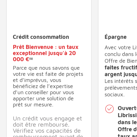
Crédit consommation
Épargne
Aller à l'élément suivant
Revenir à l'él
Aller à l'élémen
Prêt Bienvenue : un taux
Avec votre Li
exceptionnel jusqu'à 20
conclu dans 
000 €
(5)
Offre de Bi
faites fructi
Parce que nous savons que
votre vie est faite de projets
argent jusq
et d’imprévus, vous
Les intérêts
bénéficiez de l’expertise
prélèvements
d’un conseiller pour vous
sociaux.
apporter une solution de
prêt sur mesure.
Ouvertu
Libriss
Un crédit vous engage et
dans le
doit être remboursé.
Offre d
Vérifiez vos capacités de
taux a
remboursement avant de