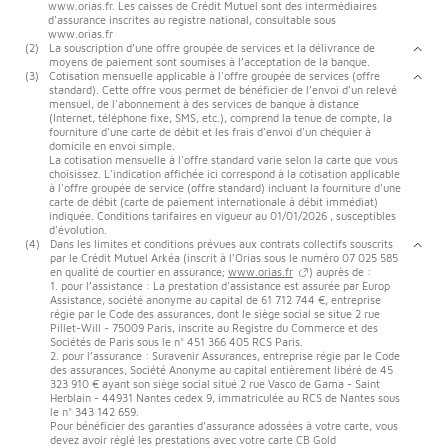
www.orias.fr. Les caisses de Crédit Mutuel sont des intermédiaires
d'assurance inscrites au registre national, consultable sous
www.orias.fr
(2)
La souscription d’une offre groupée de services et la délivrance de
moyens de paiement sont soumises à l’acceptation de la banque.
(3)
Cotisation mensuelle applicable à l'offre groupée de services (offre
standard). Cette offre vous permet de bénéficier de l’envoi d’un relevé
mensuel, de l'abonnement à des services de banque à distance
(Internet, téléphone fixe, SMS, etc.), comprend la tenue de compte, la
fourniture d'une carte de débit et les frais d'envoi d'un chéquier à
domicile en envoi simple.
La cotisation mensuelle à l'offre standard varie selon la carte que vous
choisissez. L'indication affichée ici correspond à la cotisation applicable
à l'offre groupée de service (offre standard) incluant la fourniture d'une
carte de débit (carte de paiement internationale à débit immédiat)
indiquée. Conditions tarifaires en vigueur au 01/01/2026 , susceptibles
d'évolution.
(4)
Dans les limites et conditions prévues aux contrats collectifs souscrits
par le Crédit Mutuel Arkéa (inscrit à l’Orias sous le numéro 07 025 585
en qualité de courtier en assurance;
www.orias.fr
) auprès de :
1. pour l’assistance : La prestation d'assistance est assurée par Europ
Assistance, société anonyme au capital de 61 712 744 €, entreprise
régie par le Code des assurances, dont le siège social se situe 2 rue
Pillet-Will - 75009 Paris, inscrite au Registre du Commerce et des
Sociétés de Paris sous le n° 451 366 405 RCS Paris.
2. pour l’assurance : Suravenir Assurances, entreprise régie par le Code
des assurances, Société Anonyme au capital entièrement libéré de 45
323 910 € ayant son siège social situé 2 rue Vasco de Gama - Saint
Herblain - 44931 Nantes cedex 9, immatriculée au RCS de Nantes sous
le n° 343 142 659.
Pour bénéficier des garanties d’assurance adossées à votre carte, vous
devez avoir réglé les prestations avec votre carte CB Gold