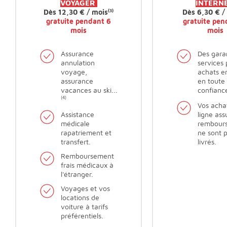
VOYAGER
INTERN
Dès 12,30 € / mois
(3)
Dès 6,30 € /
gratuite pendant 6
gratuite pen
mois
mois
Assurance
Des garan
annulation
services
voyage,
achats en
assurance
en toute
vacances au ski...
confianc
(4)
Vos acha
Assistance
ligne ass
médicale
remboursé
rapatriement et
ne sont 
transfert.
livrés.
Remboursement
frais médicaux à
l'étranger.
Voyages et vos
locations de
voiture à tarifs
préférentiels.