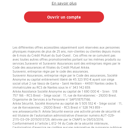
En savoir plus
Ouvrir un compte
Les différentes offres accessibles séparément sont réservées aux personnes
physiques majeures de plus de 25 ans, non-clientes ou clientes depuis moins
de 6 mois du Crédit Mutuel du Sud-Ouest . Ces offres ne se cumulent pas
avec toutes autres offres promotionnelles portant sur les mêmes produits ou
services.Suravenir et Suravenir Assurances sont des entreprises régies par le
Code des assurances et filiales du Crédit Mutuel Arkéa.
Suravenir, entreprise régie par le code des assurances.
Suravenir Assurances, entreprise régie par le Code des assurances, Société
Anonyme au capital entièrement libéré de 45 323 910 € ayant son siège
social situé 2 rue Vasco de Gama - Saint Herblain - 44931 Nantes cedex 9,
immatriculée au RCS de Nantes sous le n° 343 142 659.
Arkéa Assistance Société Anonyme au capital de 1 690 000 € - Siren : 518
757 166 - RCS Brest - Siège social : 11, rue de Kervézennec - 29200 Brest.
Organisme de Services à la Personne n° SAP518757166.
Arkéa Sécurité, Société Anonyme au capital de 5 505 552 € - Siège social : 11,
rue de Kervezennec - 29200 Brest - RCS Brest n° 528 743 859 -
ww.arkeasecurite.fr. Arkéa Sécurité exerce une activité privée de sécurité et
est titulaire de l’autorisation administrative d’exercer numéro AUT-029-
2115-03-09-20150513729, délivrée par le CNAPS le 09/03/2016.
Conformément à l’article L.612-14 du Code de la sécurité intérieure,
l’autorisation d’exercice ne confère aucune prérogative de puissance publique